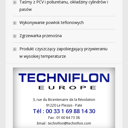
Taśmy z PCV i poliuretanu, okładziny cylindrów i
pasów
Wykonywanie powłok teflonowych
Zgrzewarka przenośna
Produkt czyszczący zapobiegający przywieraniu
w wysokiej temperaturze
3, rue du Bicentenaire de la Révolution
91220 Le Plessis - Pate
Tél : 00 33 1 69 88 14 30
Fax : 01 60 84 73 38
Email : techniflon@techniflon.com